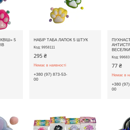
КВІШ» 5
НАБІР ТАБА ЛАПОК 5 ШТУК
ПУХНАСТ
ІВ
АНТИСТ
9958111
ВЕСЕЛК
295 ₴
99683
77 ₴
Немає в наявності
+380 (97) 873-53-
Немає в н
00
+380 (97)
00