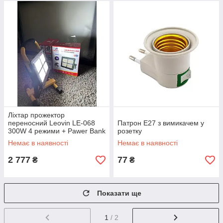
Ліхтар прожектор
переносний Leovin LE-068
Патрон E27 з вимикачем у
300W 4 режими + Pawer Bank
розетку
та сонячна батарея
Немає в наявності
Немає в наявності
2 777
77
₴
₴
Показати ще
1
/ 2