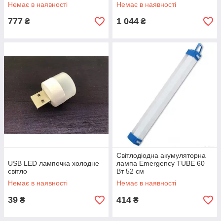
світильник для ванної /
банком та сонячною
Немає в наявності
Немає в наявності
коридору / кухні
батареєю
777
1 044
₴
₴
Світлодіодна акумуляторна
USB LED лампочка холодне
лампа Emergency TUBE 60
світло
Вт 52 см
Немає в наявності
Немає в наявності
39
414
₴
₴