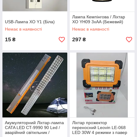
Лампа Кемпінгова / Ліхтар
USB-Лампа XO Y1 (Біла)
XO YH09 3хАА (Бежевий)
Немає в наявності
Немає в наявності
15
297
₴
₴
Акумуляторний Ліхтар-лампа
Ліхтар прожектор
CATA LED CT-9990 90 Led /
переносний Leovin LE-068
аварійний світильник /
LED 30W 4 режими з павер