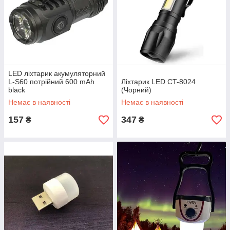
LED ліхтарик акумуляторний
L-S60 потрійний 600 mAh
Ліхтарик LED CT-8024
black
(Чорний)
Немає в наявності
Немає в наявності
157
347
₴
₴