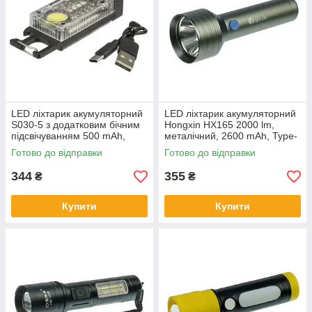
LED ліхтарик акумуляторний
LED ліхтарик акумуляторний
S030-5 з додатковим бічним
Hongxin HX165 2000 lm,
підсвічуванням 500 mAh,
металічний, 2600 mAh, Type-
магнітним кріпленням та
C, grey
Готово до відправки
Готово до відправки
сонячною панеллю black
344
355
₴
₴
Купити
Купити