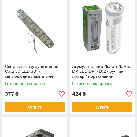
Світильник акумуляторний
Акумуляторний Ліхтар-Лампа
Cata 30 LED 3Вт /
DP LED DP-7102 / ручний
світлодіодна лампа біле
ліхтар / портативний
світло / CT-9932 / зарядка
світильник / ліхтар
Готово до відправки
Готово до відправки
220V
377
424
₴
₴
Купити
Купити