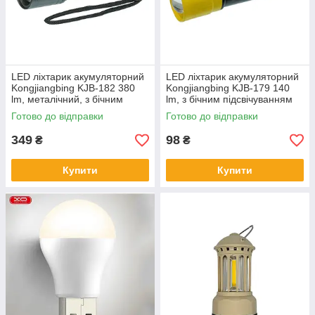
LED ліхтарик акумуляторний
LED ліхтарик акумуляторний
Kongjiangbing KJB-182 380
Kongjiangbing KJB-179 140
lm, металічний, з бічним
lm, з бічним підсвічуванням
підсвічуванням 1200 mAh,
300 mAh, Type-C, yellow black
Готово до відправки
Готово до відправки
Type-C, black
349
98
₴
₴
Купити
Купити