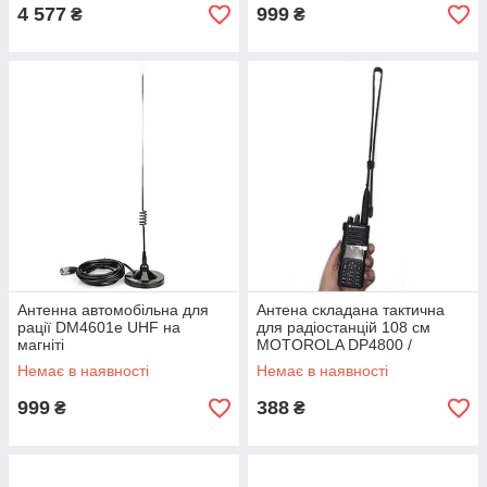
4 577
999
₴
₴
Антенна автомобільна для
Антена складана тактична
рації DM4601e UHF на
для радіостанцій 108 см
магніті
MOTOROLA DP4800 /
DP4400 / DP4600 / DP 4800e
Немає в наявності
Немає в наявності
/ DP 4400e / DP 4600e
999
388
₴
₴