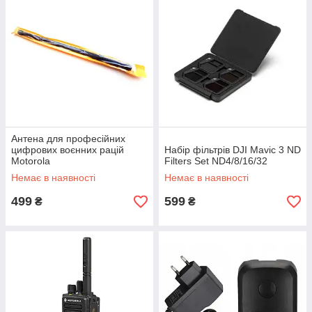
Антена для професійних
цифрових воєнних рацій
Набір фільтрів DJI Mavic 3 ND
Motorola
Filters Set ND4/8/16/32
DP4800/DP4400/DP4600/DP
Немає в наявності
Немає в наявності
4800e/DP 4400e/DP 4600e
складана 47 cm
499
599
₴
₴