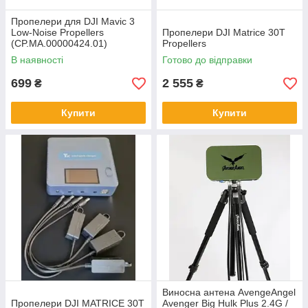
Пропелери для DJI Mavic 3
Low-Noise Propellers
Пропелери DJI Matrice 30T
(CP.MA.00000424.01)
Propellers
В наявності
Готово до відправки
699
2 555
₴
₴
Купити
Купити
Виносна антена AvengeAngel
Пропелери DJI MATRICE 30T
Avenger Big Hulk Plus 2.4G /