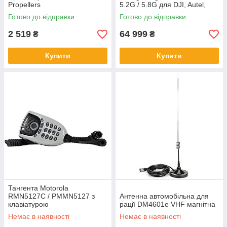
Propellers
5.2G / 5.8G для DJI, Autel,
Parrot
Готово до відправки
Готово до відправки
2 519
64 999
₴
₴
Купити
Купити
Тангента Motorola
RMN5127C / PMMN5127 з
Антенна автомобільна для
клавіатурою
рації DM4601e VHF магнітна
Немає в наявності
Немає в наявності