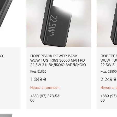
301
ПОВЕРБАНК POWER BANK
ПОВЕРБА
WUW TUGII-353 30000 MAH PD
WUW TUG
22.5W З ШВИДКОЮ ЗАРЯДКОЮ
22.5W З
51850
52850
1 849 ₴
2 249 ₴
Немає в наявності
Немає в н
+380 (97) 873-53-
+380 (97)
00
00