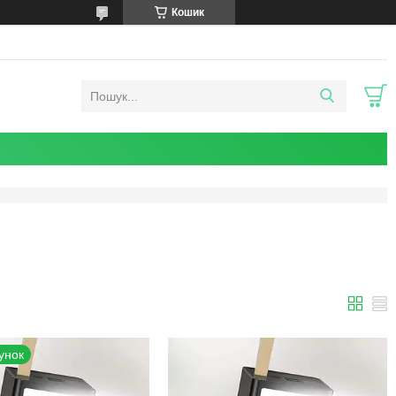
Кошик
унок