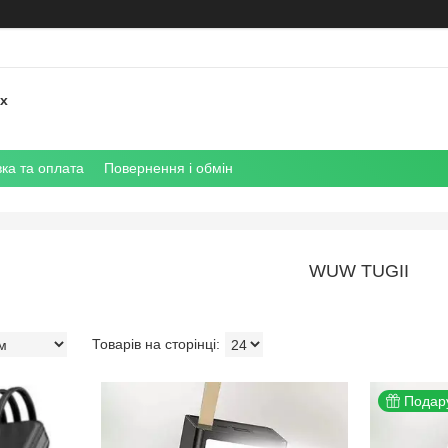
их
ка та оплата
Повернення і обмін
WUW TUGII
Подар