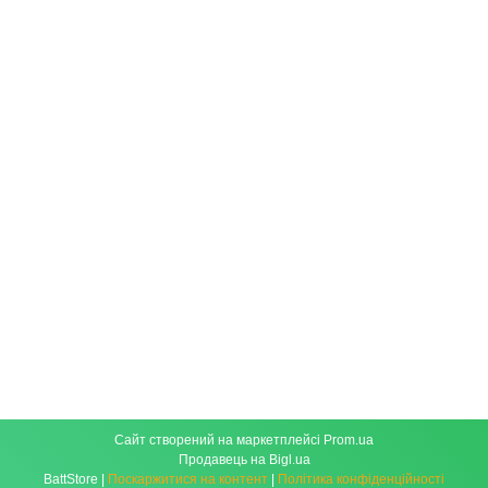
Сайт створений на маркетплейсі
Prom.ua
Продавець на Bigl.ua
BattStore |
Поскаржитися на контент
|
Політика конфіденційності