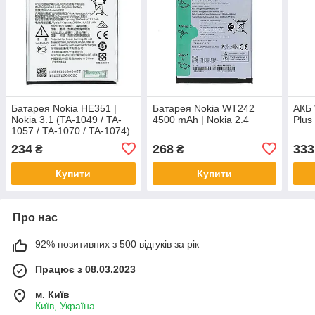
Батарея Nokia HE351 |
Батарея Nokia WT242
АКБ 
Nokia 3.1 (TA-1049 / TA-
4500 mAh | Nokia 2.4
Plus
1057 / TA-1070 / TA-1074)
[Original PRC]
234
268
333
₴
₴
Купити
Купити
Про нас
92% позитивних з 500 відгуків за рік
Працює з 08.03.2023
м. Київ
Київ, Україна