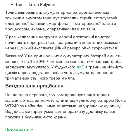
Тип — Li-ion Polymer
Точна відповідність акумуляторної батареї заявленим
технічним вимогам гарантує тривалий термін експлуатації
електронної начинки смартфона — материнської плати з
процесором, екрана, оперативної пам'яті та ін.
У разі коливання напруги в мережі електронні пристрої
починають перегріватися, працювати в нештатних режимах,
через що їхній експлуатаційний ресурс різко скорочується.
Важливо! У не оригінальних акумуляторних батарей ємність
менш ніж на 15-20%. Чим менше ємність, тим частіше треба
заряджати акумулятор. У будь-якого
АКБ
є гранична кількість
циклів перезаряджання, після чого акумулятор перестає
тримати ємність і його треба міняти.
Вигідна ціна придбання.
Це ще одна перевага, яку вам пропонує наш інтернет-
магазин. У нас ви можете купити акумуляторну батарею Nokia
WT240 за найвигіднішими заняттями на українському ринку.
Водночас ми гарантуємо вам оперативну доставку вашої
покупки в будь-яке місто країни.
Приховати