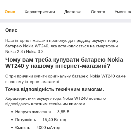
Опис
Характеристики
Доставка
Оплата
Умови п
Опис
Наш інтернет-магазин пропонує до продажу акумуляторну
батарею Nokia WT240, яка встановлюється на смартфони
Nokia 2.3 і Nokia 3.2.
Чому вам треба купувати батарею Nokia
WT240 у нашому інтернет-магазині?
Є три причини купити оригінальну батарею Nokia WT240 саме
в нашому інтернет-магазині:
Точна відповідність технічним вимогам.
Характеристики акумулятора Nokia WT240 повністю
відповідають штатним технічним вимогам:
Напруга живлення — 3,85 В
Потужність — 15,40 Вт·год
Ємність — 4000 мА·год