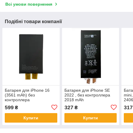
Всі умови повернення
Подібні товари компанії
Батарея для iPhone 16
Батарея для iPhone SE
Бата
(3561 mAh) без
2022 , без контроллера
mini
контроллера
2018 mAh
240
599
327
317
₴
₴
Купити
Купити