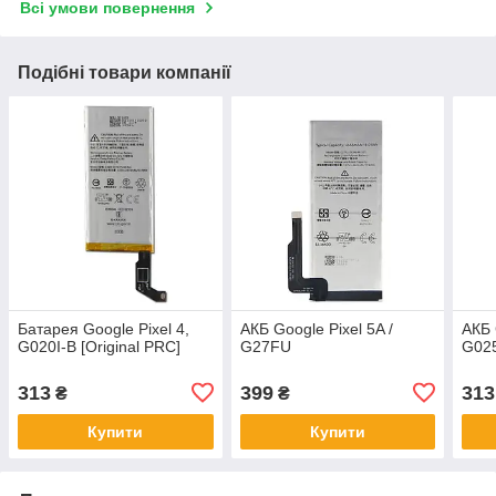
Всі умови повернення
Подібні товари компанії
Батарея Google Pixel 4,
АКБ Google Pixel 5A /
АКБ 
G020I-B [Original PRC]
G27FU
G02
313
399
313
₴
₴
Купити
Купити