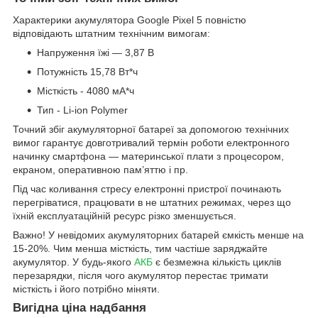
Характерики акумулятора Google Pixel 5 повністю
відповідають штатним технічним вимогам:
Напруження їжі — 3,87 В
Потужність 15,78 Вт*ч
Місткість - 4080 мА*ч
Тип - Li-ion Polymer
Точний збіг акумуляторної батареї за допомогою технічних
вимог гарантує довготривалий термін роботи електронного
начинку смартфона — материнської плати з процесором,
екраном, оперативною пам’яттю і пр.
Під час коливання стресу електронні пристрої починають
перегріватися, працювати в не штатних режимах, через що
їхній експлуатаційній ресурс різко зменшується.
Важно! У невідомих акумуляторних батарей ємкість менше на
15-20%. Чим менша місткість, тим частіше заряджайте
акумулятор. У будь-якого
АКБ
є безмежна кількість циклів
перезарядки, після чого акумулятор перестає тримати
місткість і його потрібно міняти.
Вигідна ціна надбання