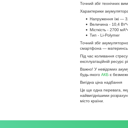
Точний збіг технічних вим
Характерики акумулятора
Напруження їжі — 3
Величина - 10,4 Вт*
Місткість - 2700 мА*
Тип - Li-Polymer
Точний збіг акумуляторно
смартфона — материнсько
Під час коливання стресу
експлуатаційній ресурс р
Важно! У невідомих акум
будь-якого
АКБ
є безмежна
Вигідна ціна надбання
Це ще одна перевага, як
найвигіднішими розрахун
місто країни.