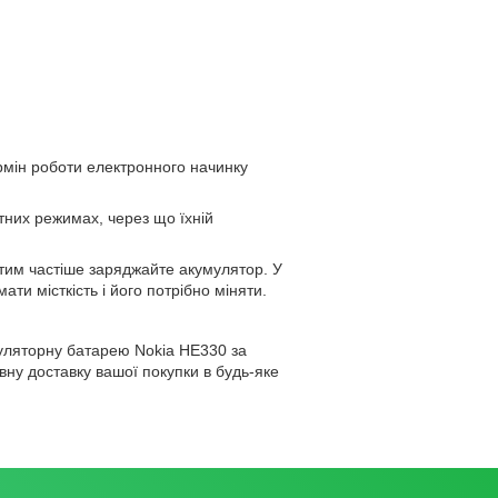
рмін роботи електронного начинку
тних режимах, через що їхній
тим частіше заряджайте акумулятор. У
ти місткість і його потрібно міняти.
муляторну батарею Nokia HE330 за
ну доставку вашої покупки в будь-яке