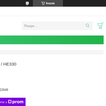
Кошик
/ HE330
22649
ити з