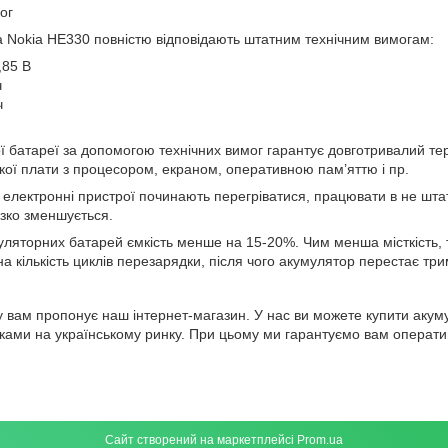
ог
 Nokia HE330 повністю відповідають штатним технічним вимогам:
,85 В
ч
ч
ї батареї за допомогою технічних вимог гарантує довготривалий те
ї плати з процесором, екраном, оперативною пам’яттю і пр.
 електронні пристрої починають перегріватися, працювати в не шта
ізко зменшується.
уляторних батарей ємкість менше на 15-20%. Чим менша місткість, 
 кількість циклів перезарядки, після чого акумулятор перестає трима
у вам пропонує наш інтернет-магазин. У нас ви можете купити аку
ками на українському ринку. При цьому ми гарантуємо вам оператив
Сайт створений на маркетплейсі
Prom.ua