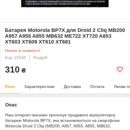
Батарея Motorola BP7X для Droid 2 Cliq MB200
A957 A955 A855 MB632 ME722 XT720 A853
XT603 XT609 XT610 XT681
Немає в наявності
Код: 22548
Роздріб
310
₴
Опис
Характеристики
Доставка
Оплата
Умови п
Опис
Наш інтернет-магазин пропонує продавати акумуляторну
батарею Motorola BP7X, яка встановлюється на смартфони
Motorola Droid 2 Cliq (MB200, A957, A955, A855, MB632,