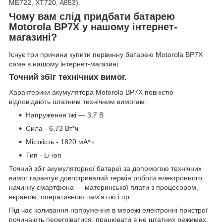
ME722, XT720, A853).
Чому вам слід придбати батарею
Motorola BP7X у нашому інтернет-
магазині?
Існує три причини купити первинну батарею Motorola BP7X
саме в нашому інтернет-магазині:
Точний збіг технічних вимог.
Характерики акумулятора Motorola BP7X повністю
відповідають штатним технічним вимогам:
Напруження їжі — 3,7 В
Сила - 6,73 Вт*ч
Місткість - 1820 мА*ч
Тип - Li-ion
Точний збіг акумуляторної батареї за допомогою технічних
вимог гарантує довготривалий термін роботи електронного
начинку смартфона — материнської плати з процесором,
екраном, оперативною пам’яттю і пр.
Під час коливання напруження в мережі електронні пристрої
починають перегріватися, працювати в не штатних режимах,