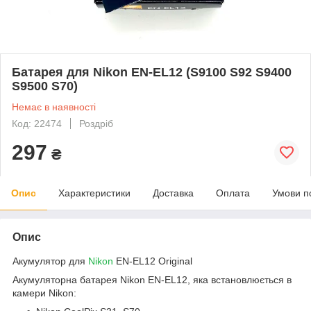
Батарея для Nikon EN-EL12 (S9100 S92 S9400
S9500 S70)
Немає в наявності
Код: 22474
Роздріб
297
₴
Опис
Характеристики
Доставка
Оплата
Умови п
Опис
Акумулятор для
Nikon
EN-EL12 Original
Акумуляторна батарея Nikon EN-EL12, яка встановлюється в
камери Nikon: