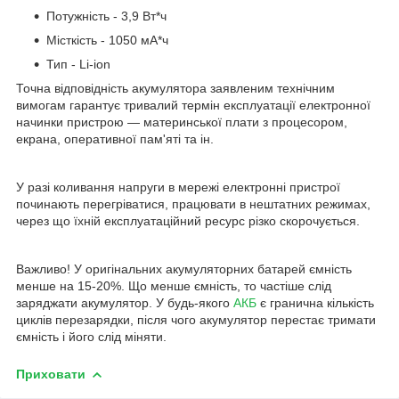
Потужність - 3,9 Вт*ч
Місткість - 1050 мА*ч
Тип - Li-ion
Точна відповідність акумулятора заявленим технічним
вимогам гарантує тривалий термін експлуатації електронної
начинки пристрою — материнської плати з процесором,
екрана, оперативної пам'яті та ін.
У разі коливання напруги в мережі електронні пристрої
починають перегріватися, працювати в нештатних режимах,
через що їхній експлуатаційний ресурс різко скорочується.
Важливо! У оригінальних акумуляторних батарей ємність
менше на 15-20%. Що менше ємність, то частіше слід
заряджати акумулятор. У будь-якого
АКБ
є гранична кількість
циклів перезарядки, після чого акумулятор перестає тримати
ємність і його слід міняти.
Приховати