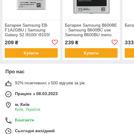
Батарея Samsung EB-
Батарея Samsung B600BE
Бата
F1A2GBU | Samsung
↓ Samsung B600BC use
Galaxy S2 i9100/ i9103/
Samsung B600BU menu
i9105/ i777
Samsung Galaxy S4 / S4
209
239
333
₴
₴
Active
Купити
Купити
Про нас
92% позитивних з 500 відгуків за рік
Працює з 08.03.2023
м. Київ
Київ, Україна
Контакти
Сьогодні вихідний