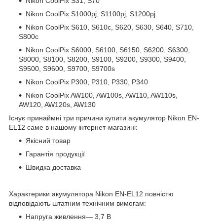
Nikon CoolPix S31, S70
Nikon CoolPix S1000pj, S1100pj, S1200pj
Nikon CoolPix S610, S610c, S620, S630, S640, S710,
S800c
Nikon CoolPix S6000, S6100, S6150, S6200, S6300,
S8000, S8100, S8200, S9100, S9200, S9300, S9400,
S9500, S9600, S9700, S9700s
Nikon CoolPix P300, P310, P330, P340
Nikon CoolPix AW100, AW100s, AW110, AW110s,
AW120, AW120s, AW130
Існує принаймні три причини купити акумулятор Nikon EN-
EL12 саме в нашому інтернет-магазині:
Якісний товар
Гарантія продукції
Швидка доставка
Характерики акумулятора Nikon EN-EL12 повністю
відповідають штатним технічним вимогам:
Напруга живлення— 3,7 В