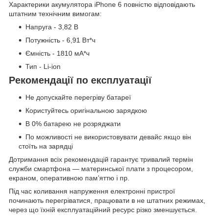
Характерики акумулятора iPhone 6 повністю відповідають
штатним технічним вимогам:
Напруга - 3,82 В
Потужність - 6,91 Вт*ч
Ємність - 1810 мА*ч
Тип - Li-ion
Рекомендації по експлуатації
Не допускайте перегріву батареї
Користуйтесь оригінальною зарядкою
В 0% батарею не розряджати
По можливості не використовувати девайс якщо він
стоїть на зарядці
Дотримання всіх рекомендацій гарантує тривалий термін
служби смартфона — материнської плати з процесором,
екраном, оперативною пам’яттю і пр.
Під час коливання напруження електронні пристрої
починають перегріватися, працювати в не штатних режимах,
через що їхній експлуатаційний ресурс різко зменшується.