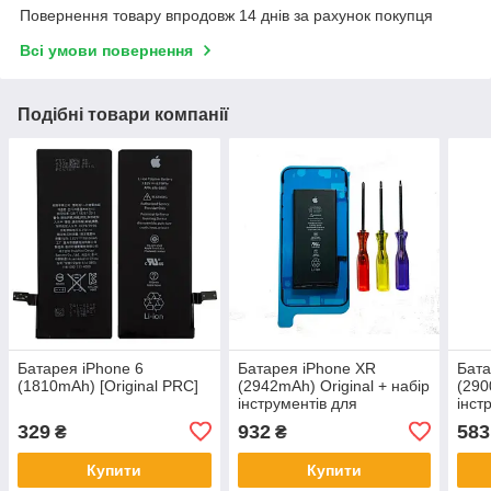
Повернення товару впродовж 14 днів за рахунок покупця
Всі умови повернення
Подібні товари компанії
Батарея iPhone 6
Батарея iPhone XR
Бата
(1810mAh) [Original PRC]
(2942mAh) Original + набір
(290
інструментів для
інст
встановлення
вста
329
932
583
₴
₴
Купити
Купити