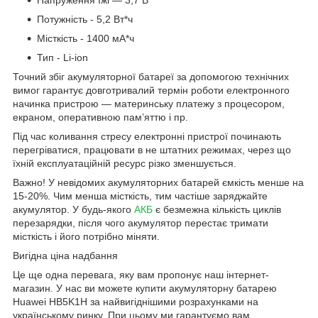
Потужність - 5,2 Вт*ч
Місткість - 1400 мА*ч
Тип - Li-ion
Точний збіг акумуляторної батареї за допомогою технічних
вимог гарантує довготривалий термін роботи електронного
начинка пристрою — материнську платежу з процесором,
екраном, оперативною пам’яттю і пр.
Під час коливання стресу електронні пристрої починають
перегріватися, працювати в не штатних режимах, через що
їхній експлуатаційній ресурс різко зменшується.
Важно! У невідомих акумуляторних батарей ємкість менше на
15-20%. Чим менша місткість, тим частіше заряджайте
акумулятор. У будь-якого
АКБ
є безмежна кількість циклів
перезарядки, після чого акумулятор перестає тримати
місткість і його потрібно міняти.
Вигідна ціна надбання
Це ще одна перевага, яку вам пропонує наш інтернет-
магазин. У нас ви можете купити акумуляторну батарею
Huawei HB5K1H за найвигіднішими розрахунками на
українському ринку. При цьому ми гарантуємо вам