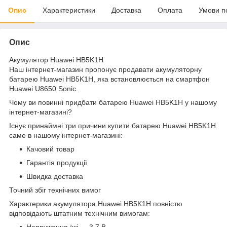
Опис
Характеристики
Доставка
Оплата
Умови п
Опис
Акумулятор Huawei HB5K1H
Наш інтернет-магазин пропонує продавати акумуляторну
батарею Huawei HB5K1H, яка встановлюється на смартфон
Huawei U8650 Sonic.
Чому ви повинні придбати батарею Huawei HB5K1H у нашому
інтернет-магазині?
Існує принаймні три причини купити батарею Huawei HB5K1H
саме в нашому інтернет-магазині:
Качовий товар
Гарантія продукції
Швидка доставка
Точний збіг технічних вимог
Характерики акумулятора Huawei HB5K1H повністю
відповідають штатним технічним вимогам:
Напруження їжі — 3,7 В