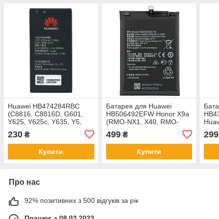
Huawei HB474284RBC
Батарея для Huawei
Бата
(C8816, C8816D, G601,
HB506492EFW Honor X9a
HB4
Y625, Y625c, Y635, Y5,
(RMO-NX1, X40, RMO-
Huaw
Y550, G615, G620, Honor
AN00, Magic 5 Lite, RMO-
SCC-
230
499
299
₴
₴
3C Play Edition,
NX3) 5100mAh
ALOO
Купити
Купити
Про нас
92% позитивних з 500 відгуків за рік
Працює з 08.03.2023