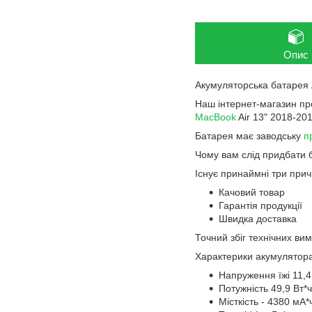
Опис
Акумуляторська батарея A
Наш інтернет-магазин п
MacBook
Air 13" 2018-201
Батарея має заводську
п
Чому вам слід придбати 
Існує принаймні три при
Качовий товар
Гарантія продукції
Швидка доставка
Точний збіг технічних вим
Характерики акумулятора
Напруження їжі 11,4
Потужність 49,9 Вт*ч
Місткість - 4380 мА*