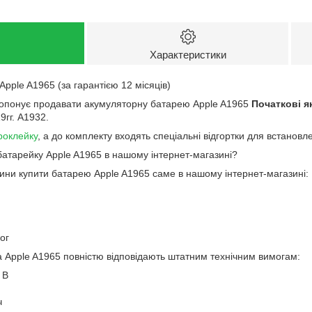
Характеристики
pple A1965 (за гарантією 12 місяців)
ропонує продавати акумуляторну батарею Apple A1965
Початкові я
9гг. A1932.
роклейку
, а до комплекту входять спеціальні відгортки для встановл
батарейку Apple A1965 в нашому інтернет-магазині?
чини купити батарею Apple A1965 саме в нашому інтернет-магазині:
ог
 Apple A1965 повністю відповідають штатним технічним вимогам:
 В
ч