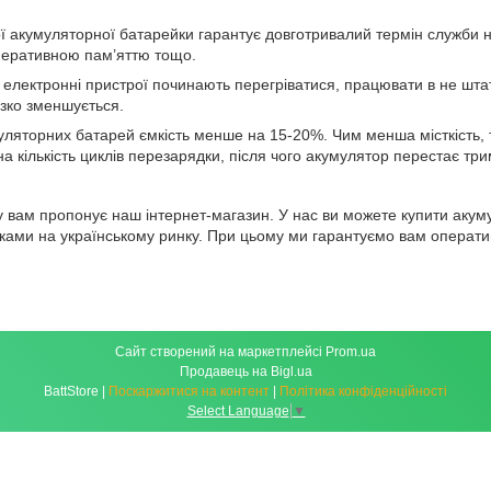
ої акумуляторної батарейки гарантує довготривалий термін служби 
перативною пам’яттю тощо.
 електронні пристрої починають перегріватися, працювати в не шта
ізко зменшується.
уляторних батарей ємкість менше на 15-20%. Чим менша місткість, 
 кількість циклів перезарядки, після чого акумулятор перестає трима
у вам пропонує наш інтернет-магазин. У нас ви можете купити акум
ками на українському ринку. При цьому ми гарантуємо вам оператив
Сайт створений на маркетплейсі
Prom.ua
Продавець на Bigl.ua
BattStore |
Поскаржитися на контент
|
Політика конфіденційності
Select Language
▼