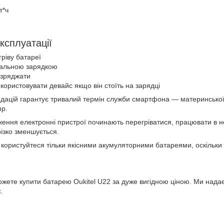
т*ч
ксплуатації
ріву батареї
нальною зарядкою
озряджати
користовувати девайс якщо він стоїть на зарядці
дацій гарантує тривалий термін служби смартфона — материнської
пр.
ження електронні пристрої починають перегріватися, працювати в н
ізко зменшується.
 користуйтеся тільки якісними акумуляторними батареями, оскільки
можете купити батарею Oukitel U22 за дуже вигідною ціною. Ми нада
.