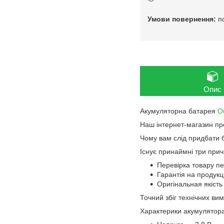
п
Опис
Акумуляторна батарея
Ou
Наш інтернет-магазин п
Чому вам слід придбати б
Існує принаймні три прич
Перевірка товару п
Гарантія на продукц
Оригінальная якість
Точний збіг технічних вим
Характерики акумулятора