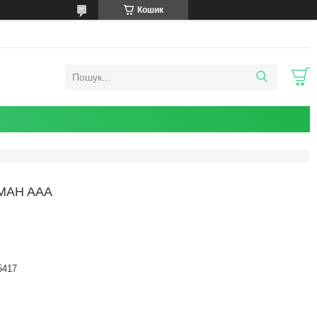
Кошик
0MAH AAA
5417