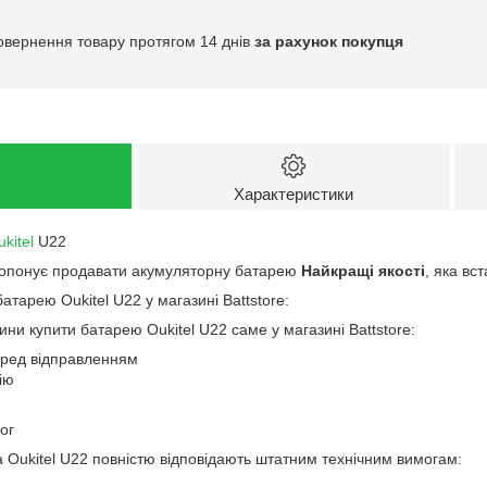
овернення товару протягом 14 днів
за рахунок покупця
Характеристики
kitel
U22
ропонує продавати акумуляторну батарею
Найкращі якості
, яка вс
атарею Oukitel U22 у магазині Battstore:
ини купити батарею Oukitel U22 саме у магазині Battstore:
еред відправленням
ію
ог
 Oukitel U22 повністю відповідають штатним технічним вимогам: