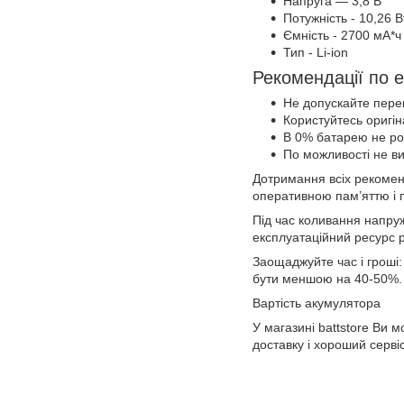
Напруга — 3,8 В
Потужність - 10,26 В
Ємність - 2700 мА*ч
Тип - Li-ion
Рекомендації по е
Не допускайте перег
Користуйтесь оригі
В 0% батарею не р
По можливості не ви
Дотримання всіх рекомен
оперативною пам’яттю і 
Під час коливання напру
експлуатаційний ресурс р
Заощаджуйте час і гроші:
бути меншою на 40-50%.
Вартість акумулятора
У магазині battstore Ви 
доставку і хороший сервіс