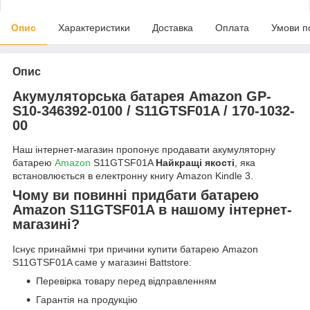
Опис
Характеристики
Доставка
Оплата
Умови п
Опис
Акумуляторська батарея Amazon GP-
S10-346392-0100 / S11GTSF01A / 170-1032-
00
Наш інтернет-магазин пропонує продавати акумуляторну
батарею
Amazon
S11GTSF01A
Найкращі якості
, яка
встановлюється в електронну книгу Amazon Kindle 3.
Чому ви повинні придбати батарею
Amazon S11GTSF01A в нашому інтернет-
магазині?
Існує принаймні три причини купити батарею Amazon
S11GTSF01A саме у магазині Battstore:
Перевірка товару перед відправленням
Гарантія на продукцію