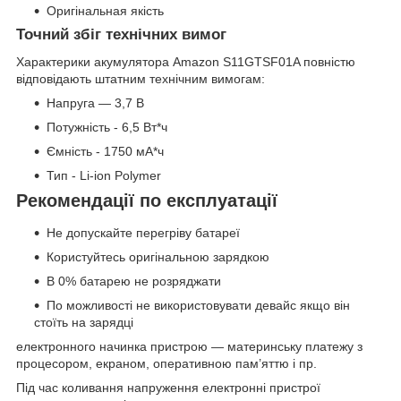
Оригінальная якість
Точний збіг технічних вимог
Характерики акумулятора Amazon S11GTSF01A повністю
відповідають штатним технічним вимогам:
Напруга — 3,7 В
Потужність - 6,5 Вт*ч
Ємність - 1750 мА*ч
Тип - Li-ion Polymer
Рекомендації по експлуатації
Не допускайте перегріву батареї
Користуйтесь оригінальною зарядкою
В 0% батарею не розряджати
По можливості не використовувати девайс якщо він
стоїть на зарядці
електронного начинка пристрою — материнську платежу з
процесором, екраном, оперативною пам’яттю і пр.
Під час коливання напруження електронні пристрої