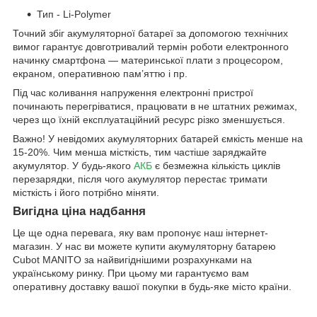
Тип - Li-Polymer
Точний збіг акумуляторної батареї за допомогою технічних
вимог гарантує довготривалий термін роботи електронного
начинку смартфона — материнської плати з процесором,
екраном, оперативною пам’яттю і пр.
Під час коливання напруження електронні пристрої
починають перегріватися, працювати в не штатних режимах,
через що їхній експлуатаційний ресурс різко зменшується.
Важно! У невідомих акумуляторних батарей ємкість менше на
15-20%. Чим менша місткість, тим частіше заряджайте
акумулятор. У будь-якого
АКБ
є безмежна кількість циклів
перезарядки, після чого акумулятор перестає тримати
місткість і його потрібно міняти.
Вигідна ціна надбання
Це ще одна перевага, яку вам пропонує наш інтернет-
магазин. У нас ви можете купити акумуляторну батарею
Cubot MANITO за найвигіднішими розрахунками на
українському ринку. При цьому ми гарантуємо вам
оперативну доставку вашої покупки в будь-яке місто країни.