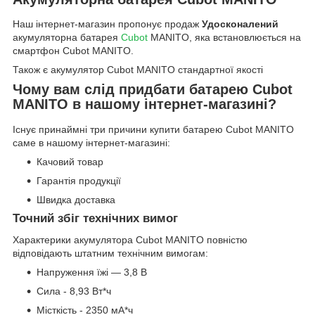
Наш інтернет-магазин пропонує продаж
Удосконалений
акумуляторна батарея
Cubot
MANITO, яка встановлюється на
смартфон Cubot MANITO.
Також є акумулятор Cubot MANITO стандартної якості
Чому вам слід придбати батарею Cubot
MANITO в нашому інтернет-магазині?
Існує принаймні три причини купити батарею Cubot MANITO
саме в нашому інтернет-магазині:
Качовий товар
Гарантія продукції
Швидка доставка
Точний збіг технічних вимог
Характерики акумулятора Cubot MANITO повністю
відповідають штатним технічним вимогам:
Напруження їжі — 3,8 В
Сила - 8,93 Вт*ч
Місткість - 2350 мА*ч