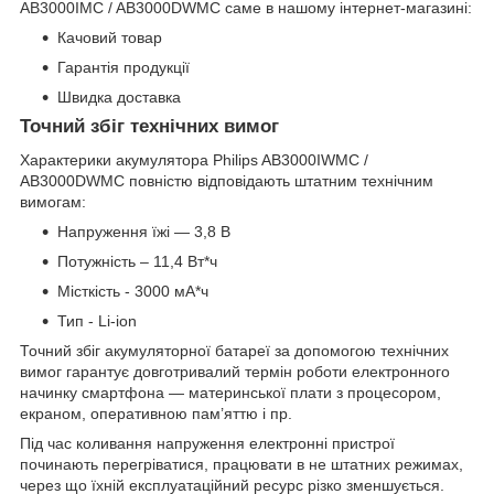
AB3000IMC / AB3000DWMC саме в нашому інтернет-магазині:
Качовий товар
Гарантія продукції
Швидка доставка
Точний збіг технічних вимог
Характерики акумулятора Philips AB3000IWMC /
AB3000DWMC повністю відповідають штатним технічним
вимогам:
Напруження їжі — 3,8 В
Потужність – 11,4 Вт*ч
Місткість - 3000 мА*ч
Тип - Li-ion
Точний збіг акумуляторної батареї за допомогою технічних
вимог гарантує довготривалий термін роботи електронного
начинку смартфона — материнської плати з процесором,
екраном, оперативною пам’яттю і пр.
Під час коливання напруження електронні пристрої
починають перегріватися, працювати в не штатних режимах,
через що їхній експлуатаційний ресурс різко зменшується.