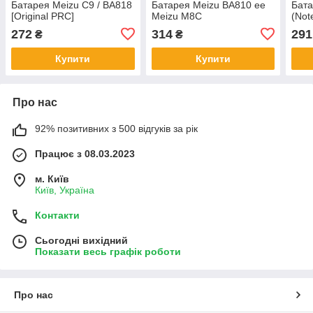
Батарея Meizu C9 / BA818
Батарея Meizu BA810 ee
Бата
[Original PRC]
Meizu M8C
(Not
272
314
291
₴
₴
Купити
Купити
Про нас
92% позитивних з 500 відгуків за рік
Працює з 08.03.2023
м. Київ
Київ, Україна
Контакти
Сьогодні вихідний
Показати весь графік роботи
Про нас