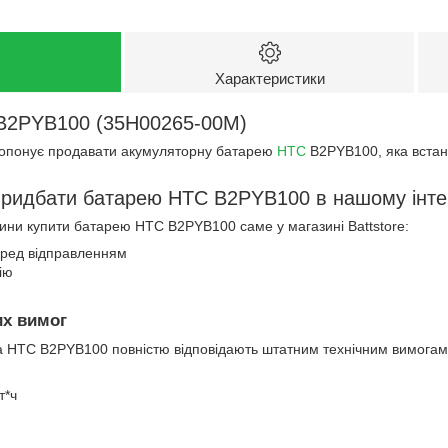
Характеристики
B2PYB100 (35H00265-00M)
ропонує продавати акумуляторну батарею
HTC
B2PYB100, яка встан
придбати батарею HTC B2PYB100 в нашому інте
чини купити батарею HTC B2PYB100 саме у магазині Battstore:
еред відправленням
ію
их вимог
 HTC B2PYB100 повністю відповідають штатним технічним вимогам
т*ч