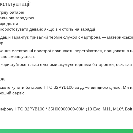
ксплуатації
ріву батареї
нальною зарядкою
озряджати
користовувати девайс якщо він стоїть на зарядці
дацій гарантує тривалий термін служби смартфона — материнської
пр.
ження електронні пристрої починають перегріватися, працювати в н
ізко зменшується.
 користуйтеся тільки якісними акумуляторними батареями, оскільки
ра
 можете купити батарею HTC B2PYB100 за дуже вигідною ціною. Ми н
роший сервіс.
лефону HTC B2PYB100 / 35H00000000-00M (10 Evo, M11, M10f, Bolt