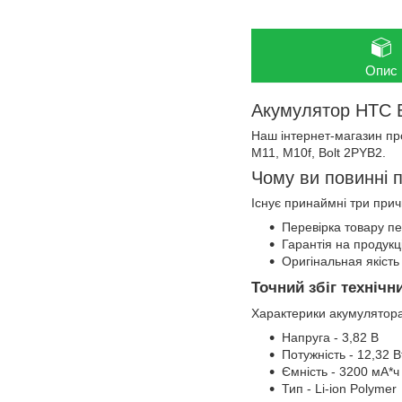
Опис
Акумулятор HTC 
Наш інтернет-магазин п
M11, M10f, Bolt 2PYB2.
Чому ви повинні 
Існує принаймні три при
Перевірка товару п
Гарантія на продукц
Оригінальная якість
Точний збіг технічн
Характерики акумулятора
Напруга - 3,82 В
Потужність - 12,32 В
Ємність - 3200 мА*ч
Тип - Li-ion Polymer