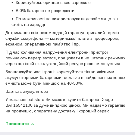
Користуйтесь оригінальною зарядкою
В 0% батарею не розряджати
По можливості не використовувати девайс якщо він
стоїть на зарядці
Дотримання всіх рекомендацій гарантує тривалий термін
служби смартфона — материнської плати з процесором,
екраном, оперативною пам’яттю і пр.
Під час коливання напруження електронні пристрої
починають перегріватися, працювати в не штатних режимах,
через що їхній експлуатаційний ресурс різко зменшується.
Заощаджуйте час і гроші: користуйтеся тільки якісними
акумуляторними батареями, оскільки в найдешевших копіях
ємність може бути меншою на 40-50%.
Вартість акумулятора
У магазині battstore Ви можете купити батарею Dooge
BAT16542100 за дуже вигідною ціною. Ми надаємо гарантію
на продукцію, оперативну доставку і хороший сервіс.
Приховати