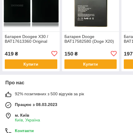
Батарея Doogee X30 /
Батарея Dooge
Бат
BAT17613360 Original
BAT17582580 (Doge X20)
BAT1
419
150
197
₴
₴
Купити
Купити
Про нас
92% позитивних з 500 відгуків за рік
Працює з 08.03.2023
м. Київ
Київ, Україна
Контакти