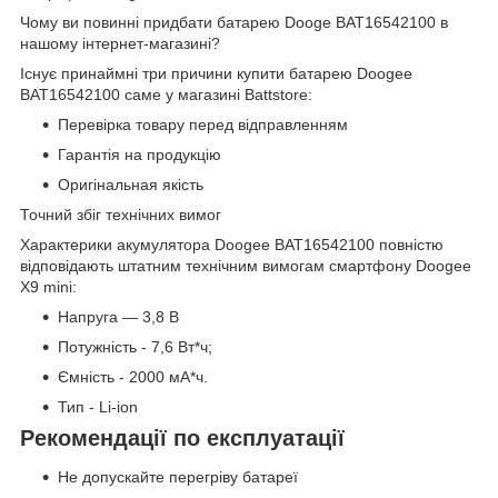
Чому ви повинні придбати батарею Dooge BAT16542100 в
нашому інтернет-магазині?
Існує принаймні три причини купити батарею Doogee
BAT16542100 саме у магазині Battstore:
Перевірка товару перед відправленням
Гарантія на продукцію
Оригінальная якість
Точний збіг технічних вимог
Характерики акумулятора Doogee BAT16542100 повністю
відповідають штатним технічним вимогам смартфону Doogee
X9 mini:
Напруга — 3,8 В
Потужність - 7,6 Вт*ч;
Ємність - 2000 мА*ч.
Тип - Li-ion
Рекомендації по експлуатації
Не допускайте перегріву батареї