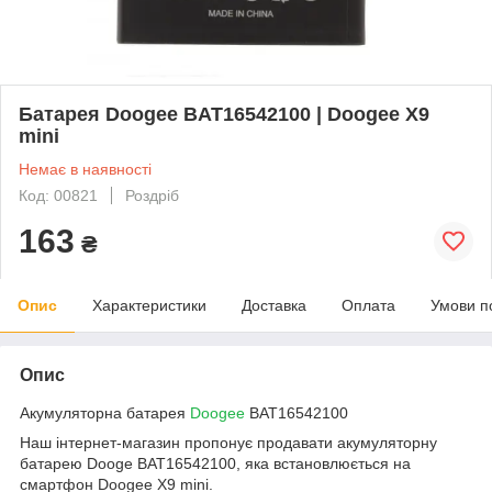
Батарея Doogee BAT16542100 | Doogee X9
mini
Немає в наявності
Код: 00821
Роздріб
163
₴
Опис
Характеристики
Доставка
Оплата
Умови п
Опис
Акумуляторна батарея
Doogee
BAT16542100
Наш інтернет-магазин пропонує продавати акумуляторну
батарею Dooge BAT16542100, яка встановлюється на
смартфон Doogee X9 mini.