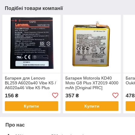
Подібні товари компанії
Батарея для Lenovo
Батарея Motorola KD40
Бата
BL259 A6020a40 Vibe K5 /
Moto G8 Plus XT2019 4000
Ouki
A6020a46 Vibe K5 Plus
mAh [Original PRC]
(Original PRC)
156
357
478
₴
₴
Купити
Купити
Про нас