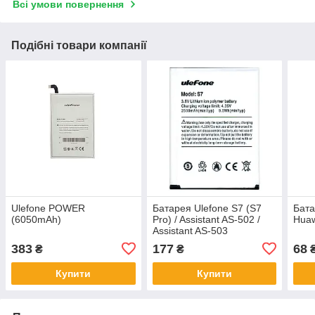
Всі умови повернення
Подібні товари компанії
Ulefone POWER
Батарея Ulefone S7 (S7
Бата
(6050mAh)
Pro) / Assistant AS-502 /
Huaw
Assistant AS-503
383
177
68
₴
₴
Купити
Купити