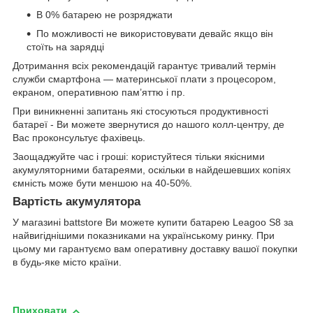
В 0% батарею не розряджати
По можливості не використовувати девайс якщо він
стоїть на зарядці
Дотримання всіх рекомендацій гарантує тривалий термін
служби смартфона — материнської плати з процесором,
екраном, оперативною пам’яттю і пр.
При виникненні запитань які стосуються продуктивності
батареї - Ви можете звернутися до нашого колл-центру, де
Вас проконсультує фахівець.
Заощаджуйте час і гроші: користуйтеся тільки якісними
акумуляторними батареями, оскільки в найдешевших копіях
ємність може бути меншою на 40-50%.
Вартість акумулятора
У магазині battstore Ви можете купити батарею Leagoo S8 за
найвигіднішими показниками на українському ринку. При
цьому ми гарантуємо вам оперативну доставку вашої покупки
в будь-яке місто країни.
Приховати