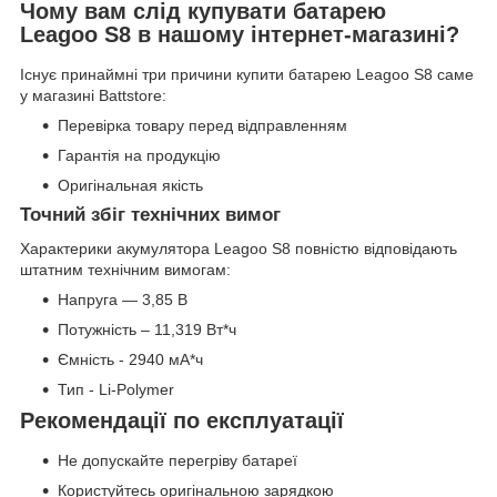
Чому вам слід купувати батарею
Leagoo S8 в нашому інтернет-магазині?
Існує принаймні три причини купити батарею Leagoo S8 саме
у магазині Battstore:
Перевірка товару перед відправленням
Гарантія на продукцію
Оригінальная якість
Точний збіг технічних вимог
Характерики акумулятора Leagoo S8 повністю відповідають
штатним технічним вимогам:
Напруга — 3,85 В
Потужність – 11,319 Вт*ч
Ємність - 2940 мА*ч
Тип - Li-Polymer
Рекомендації по експлуатації
Не допускайте перегріву батареї
Користуйтесь оригінальною зарядкою