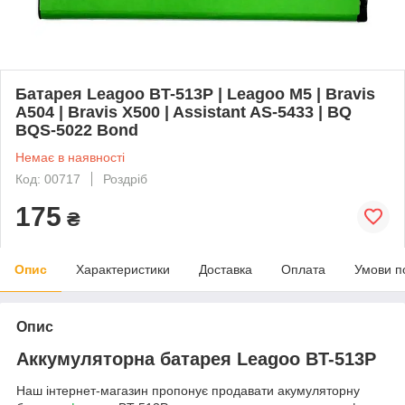
Батарея Leagoo BT-513P | Leagoo M5 | Bravis
A504 | Bravis X500 | Assistant AS-5433 | BQ
BQS-5022 Bond
Немає в наявності
Код: 00717
Роздріб
175
₴
Опис
Характеристики
Доставка
Оплата
Умови п
Опис
Аккумуляторна батарея Leagoo BT-513P
Наш інтернет-магазин пропонує продавати акумуляторну