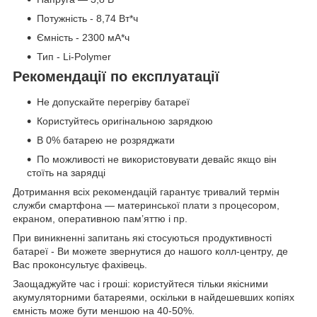
Потужність - 8,74 Вт*ч
Ємність - 2300 мА*ч
Тип - Li-Polymer
Рекомендації по експлуатації
Не допускайте перегріву батареї
Користуйтесь оригінальною зарядкою
В 0% батарею не розряджати
По можливості не використовувати девайс якщо він
стоїть на зарядці
Дотримання всіх рекомендацій гарантує тривалий термін
служби смартфона — материнської плати з процесором,
екраном, оперативною пам’яттю і пр.
При виникненні запитань які стосуються продуктивності
батареї - Ви можете звернутися до нашого колл-центру, де
Вас проконсультує фахівець.
Заощаджуйте час і гроші: користуйтеся тільки якісними
акумуляторними батареями, оскільки в найдешевших копіях
ємність може бути меншою на 40-50%.