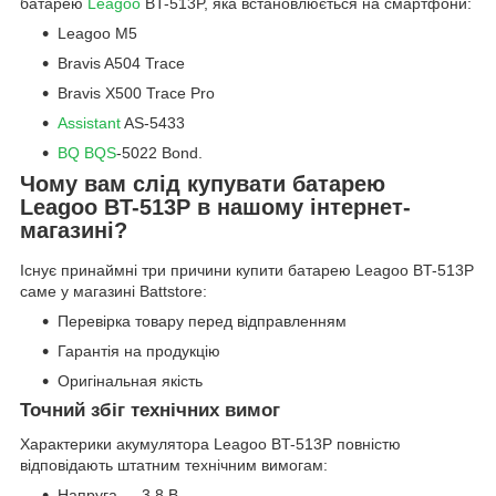
батарею
Leagoo
BT-513P, яка встановлюється на смартфони:
Leagoo M5
Bravis A504 Trace
Bravis X500 Trace Pro
Assistant
AS-5433
BQ BQS
-5022 Bond.
Чому вам слід купувати батарею
Leagoo BT-513P в нашому інтернет-
магазині?
Існує принаймні три причини купити батарею Leagoo BT-513P
саме у магазині Battstore:
Перевірка товару перед відправленням
Гарантія на продукцію
Оригінальная якість
Точний збіг технічних вимог
Характерики акумулятора Leagoo BT-513P повністю
відповідають штатним технічним вимогам:
Напруга — 3,8 В