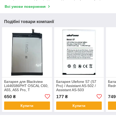
Всі умови повернення
Подібні товари компанії
Батарея для Blackview
Батарея Ulefone S7 (S7
Бата
Li446586PHT OSCAL C60,
Pro) / Assistant AS-502 /
Redm
A55, A55 Pro, T
Assistant AS-503
650
177
749
₴
₴
Купити
Купити