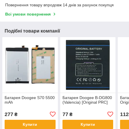
Повернення товару впродовж 14 днів за рахунок покупця
Всі умови повернення
Подібні товари компанії
Батарея Doogee S70 5500
Батарея Doogee B-DG800
Бат
mAh
(Valencia) [Original PRC]
Orig
277
77
112
₴
₴
Купити
Купити