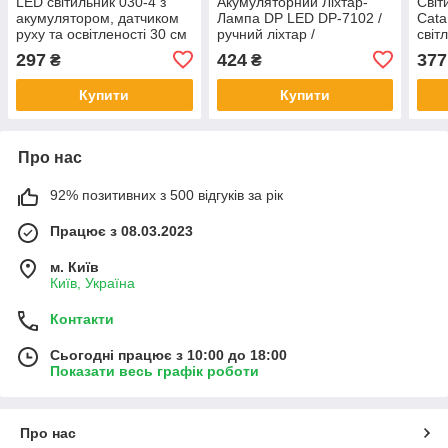
LED світильник 030-4 з
Акумуляторний Ліхтар-
Світ
акумулятором, датчиком
Лампа DP LED DP-7102 /
Cata
руху та освітленості 30 см
ручний ліхтар /
світ
4W алюмінієвий
портативний світильник /
світ
297
424
377
₴
₴
сріблястий
ліхтар
220
Купити
Купити
Про нас
92% позитивних з 500 відгуків за рік
Працює з 08.03.2023
м. Київ
Київ, Україна
Контакти
Сьогодні працює з 10:00 до 18:00
Показати весь графік роботи
Про нас