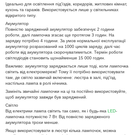
Ідеально для освітлення під'їздів, коридорів, житлових кімнат,
кухонь та гаражів. Використовується лише у світильниках
відкритого типу.
Акумулятор
Повністю заряджений акумулятор забезпечує 2 години
роботи, далі лампочка згасає ще протягом 3 годин. На
зарядку потрібно 4 години. За умов нормальної експлуатації
акумулятор розрахований на 1000 циклів заряду, далі час
роботи від акумулятора скорочуватиметься. Термін роботи
світлодіодів становить щонайменше 15 000 годин.
Важливо: акумулятор заряджається лише тоді, коли лампочка
світить від електромережі! Тому її потрібно використовувати
там, де світло зазвичай включене: люстра в залі, під'їзд,
настільна лампа в ролі нічника.
Замініть звичайні лампочки на ці та постійно використовуйте,
щоб акумулятор завжди був заряджений.
Світло
Від електрики лампа світить так само, як і будь-яка
LED
-
лампочка потужністю 7 Вт. Від повністю зарядженого
акумулятора трохи менше.
Якщо використовувати в люстрі кілька лампочок, можна