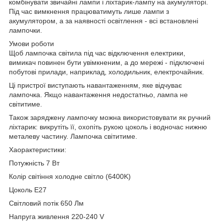
комбінувати звичайні лампи і ліхтарик-лампу на акумуляторі.
Під час вимкнення працюватимуть лише лампи з
акумулятором, а за наявності освітлення - всі встановлені
лампочки.
Умови роботи
Щоб лампочка світила під час відключення електрики,
вимикач повинен бути увімкненим, а до мережі - підключені
побутові прилади, наприклад, холодильник, електрочайник.
Ці пристрої виступають навантаженням, яке відчуває
лампочка. Якщо навантаження недостатньо, лампа не
світитиме.
Також заряджену лампочку можна використовувати як ручний
ліхтарик: викрутіть її, охопіть рукою цоколь і водночас нижню
металеву частину. Лампочка світитиме.
Хаорактеристики:
Потужність 7 Вт
Колір світіння холодне світло (6400K)
Цоколь Е27
Світловий потік 650 Лм
Напруга живлення 220-240 V