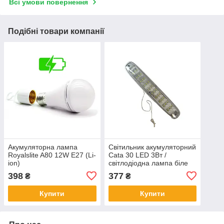
Всі умови повернення
Подібні товари компанії
Акумуляторна лампа
Світильник акумуляторний
Royalslite A80 12W E27 (Li-
Cata 30 LED 3Вт /
ion)
світлодіодна лампа біле
світло / CT-9932 / зарядка
398
377
₴
₴
220V
Купити
Купити