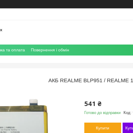
их
ка та оплата
Повернення і обмін
АКБ REALME BLP951 / REALME 
541 ₴
Готово до відправки
Код:
Купити
Куп