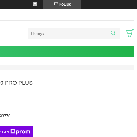
Кошик
10 PRO PLUS
93770
ити з