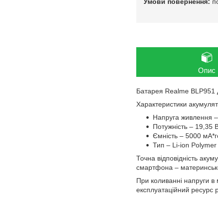
п
Опис
Батарея Realme BLP951 д
Характеристики акумулят
Напруга живлення –
Потужність – 19,35 
Ємність – 5000 мА*г
Тип – Li-ion Polymer
Точна відповідність аку
смартфона – материнської
При коливанні напруги в
експлуатаційний ресурс р