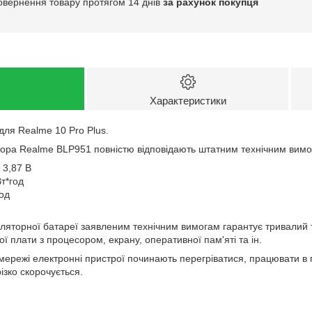
овернення товару протягом 14 днів
за рахунок покупця
Характеристики
ля Realme 10 Pro Plus.
ора Realme BLP951 повністю відповідають штатним технічним вимо
 3,87 В
Вт*год
од
муляторної батареї заявленим технічним вимогам гарантує тривалий
 плати з процесором, екрану, оперативної пам'яті та ін.
 мережі електронні пристрої починають перегріватися, працювати в
ізко скорочується.