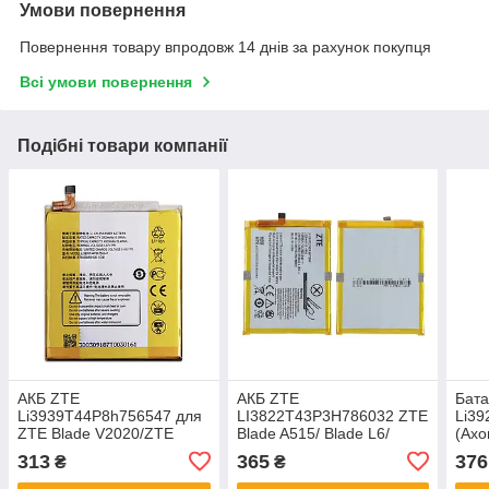
Умови повернення
Повернення товару впродовж 14 днів за рахунок покупця
Всі умови повернення
Подібні товари компанії
АКБ ZTE
АКБ ZTE
Бат
Li3939T44P8h756547 для
LI3822T43P3H786032 ZTE
Li3
ZTE Blade V2020/ZTE
Blade A515/ Blade L6/
(Axo
Axon 11 SE 5G/ZTE Axon 9
Blade V6/ Blade X7/ Blade
Fres
313
365
376
₴
₴
Pro/ ZTE Axon 10 Pro 5G
Z7
V8 M