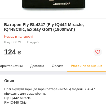
Батарея Fly BL4247 (Fly IQ442 Miracle,
IQ448Chic, Explay Golf) (1800mAh)
Немає в наявності
Код: 00079
Роздріб
124
₴
арактеристики
Доставка
Оплата
Умови повернення
Опис
Нові акумулятори (батареї/батарейки/АКБ) моделі BL4247
підходять для смартфонів:
Fly IQ442 Miracle
Fly IQ448 Chic