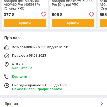
Батарея для Blackview
Батарея Blackview P10000
Бата
A60/A60 Pro (405988P)
Pro [Original PRC]
A90 
[Original PRC]
[Ori
377
606
555
₴
₴
Купити
Купити
Про нас
92% позитивних з 500 відгуків за рік
Працює з 08.03.2023
м. Київ
Київ, Україна
Контакти
Сьогодні працює з 10:00 до 18:00
Показати весь графік роботи
Про нас