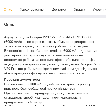
Опис
Характеристики
Доставка
Оплата
Умови п
Опис
Акумулятор для Doogee V20 / V20 Pro BAT21ZN1336000
(6000 mAh) — це серце вашого мобільного пристрою, що
забезпечує надійну та стабільну роботу протягом дня.
Високоякісна літієва батарея ємністю 6000 мА·год гарантує
довготривалий термін служби та максимальний час
автономної роботи вашого смартфона або планшета. Цей
акумулятор створений спеціально для моделей Doogee V20 і
V20 Pro, що робить його ідеальним вибором для відновлення
або покращення функціональності вашого гаджета.
Переваги акумулятора:
Висока ємність 6000 мА·год забезпечує тривалу роботу
пристрою без необхідності частих підзарядок.
Оригінальна якість: продукція відповідає всім вимогам і
стандартам виробника, гарантуючи максимальну
продуктивність і безпеку.