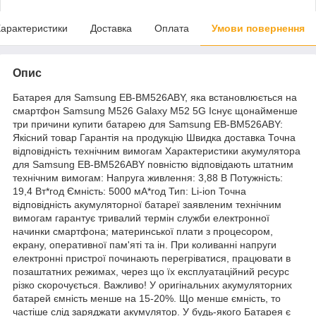
арактеристики
Доставка
Оплата
Умови повернення
Опис
Батарея для Samsung EB-BM526ABY, яка встановлюється на
смартфон Samsung M526 Galaxy M52 5G Існує щонайменше
три причини купити батарею для Samsung EB-BM526ABY:
Якісний товар Гарантія на продукцію Швидка доставка Точна
відповідність технічним вимогам Характеристики акумулятора
для Samsung EB-BM526ABY повністю відповідають штатним
технічним вимогам: Напруга живлення: 3,88 В Потужність:
19,4 Вт*год Ємність: 5000 мА*год Тип: Li-ion Точна
відповідність акумуляторної батареї заявленим технічним
вимогам гарантує тривалий термін служби електронної
начинки смартфона; материнської плати з процесором,
екрану, оперативної пам'яті та ін. При коливанні напруги
електронні пристрої починають перегріватися, працювати в
позаштатних режимах, через що їх експлуатаційний ресурс
різко скорочується. Важливо! У оригінальних акумуляторних
батарей ємність менше на 15-20%. Що менше ємність, то
частіше слід заряджати акумулятор. У будь-якого Батарея є