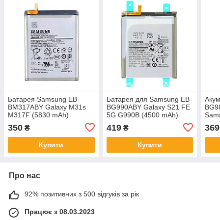
Батарея Samsung EB-
Батарея для Samsung EB-
Аку
BM317ABY Galaxy M31s
BG990ABY Galaxy S21 FE
BG9
M317F (5830 mAh)
5G G990B (4500 mAh)
Sams
[Original PRC]
[Original PRC]
G980
350
419
369
₴
₴
Купити
Купити
Про нас
92% позитивних з 500 відгуків за рік
Працює з 08.03.2023