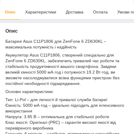
Опис
Характеристики
Доставка
Оплата
Умови п
Опис
Батарея Asus C11P1806 для ZenFone 6 ZD630KL –
максимальна потужність і надійність
Акумулятор Asus C11P1806, створений спеціально для
ZenFone 6 ZD630KL, забезпечить тривалий час роботи та
стабільність продуктивності вашого смартфона. Завдяки
великій ємності 5000 мА·год і потужності 19.2 Вт·год, ви
зможете насолоджуватися всіма функціями пристрою без
постійної необхідності підзаряджання.
Основні характеристики:
Тип: Li-Pol – для легкості й тривалої служби батареї
Ємність: 5000 мА·год – ідеально підходить для інтенсивного
використання
Напруга: 3.85 В – оптимальна для стабільної роботи
Клас якості: Оригінал (PRC) – гарантія високої якості від
перевіреного виробника
Гарантія: 6 місяців – надійність підтверджена гарантійним