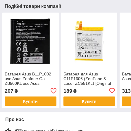
Подібні товари компанії
Батарея Asus B11P1602
Батарея для Asus
Бата
use Asus Zenfone Go
C11P1606 (ZenFone 3
Asus
ZB500KL use Asus
Laser ZC551KL) [Original
ZenFone Live ZB501
PRC]
207
189
313
₴
₴
Купити
Купити
Про нас
92% позитивних з 500 відгуків за рік