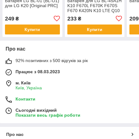
Батарея LG BL-01 (BL-O1)
Батарея для LG BL-45A1H
Бата
для LG K20 [Original PRC]
K10 F670L F670K F670S
F670 K420N K10 LTE Q10
K420
249
233
209
₴
₴
Купити
Купити
Про нас
92% позитивних з 500 відгуків за рік
Працює з 08.03.2023
м. Київ
Київ, Україна
Контакти
Сьогодні вихідний
Показати весь графік роботи
Про нас