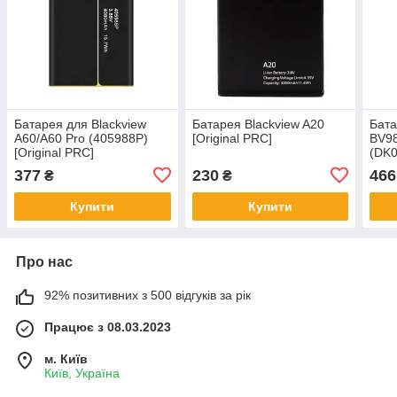
Батарея для Blackview
Батарея Blackview A20
Бата
A60/A60 Pro (405988P)
[Original PRC]
BV98
[Original PRC]
(DK0
377
230
466
₴
₴
Купити
Купити
Про нас
92% позитивних з 500 відгуків за рік
Працює з 08.03.2023
м. Київ
Київ, Україна