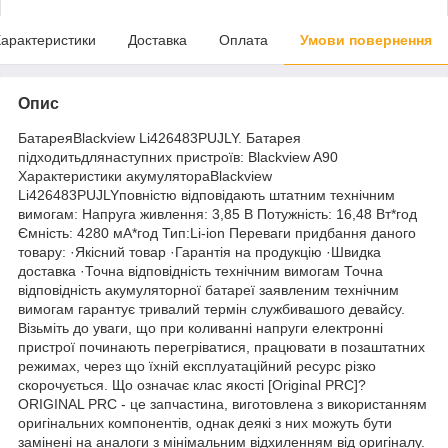
арактеристики
Доставка
Оплата
Умови повернення
Опис
БатареяBlackview Li426483PUJLY. Батарея
підходитьдлянаступних пристроїв: Blackview A90
Характеристики акумулятораBlackview
Li426483PUJLYповністю відповідають штатним технічним
вимогам: Напруга живлення: 3,85 В Потужність: 16,48 Вт*год
Ємність: 4280 мА*год Тип:Li-ion Переваги придбання даного
товару: ·Якісний товар ·Гарантія на продукцію ·Швидка
доставка ·Точна відповідність технічним вимогам Точна
відповідність акумуляторної батареї заявленим технічним
вимогам гарантує тривалий термін службивашого девайсу.
Візьміть до уваги, що при коливанні напруги електронні
пристрої починають перегріватися, працювати в позаштатних
режимах, через що їхній експлуатаційний ресурс різко
скорочується. Що означає клас якості [Original PRC]?
ORIGINAL PRC - це запчастина, виготовлена з використанням
оригінальних компонентів, однак деякі з них можуть бути
замінені на аналоги з мінімальним відхиленням від оригіналу.