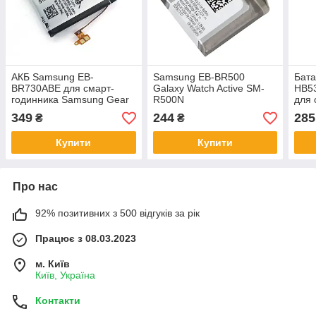
АКБ Samsung EB-
Samsung EB-BR500
Бата
BR730ABE для смарт-
Galaxy Watch Active SM-
HB5
годинника Samsung Gear
R500N
для 
S2 3G SM-R730, R730A
Huaw
349
244
285
₴
₴
R730V /GEAR S2 CLASSIC
мм
3G
Купити
Купити
Про нас
92% позитивних з 500 відгуків за рік
Працює з 08.03.2023
м. Київ
Київ, Україна
Контакти