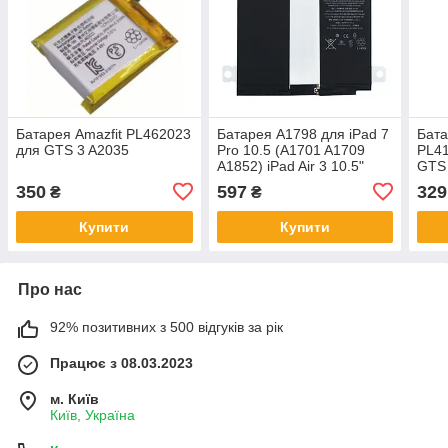
Батарея Amazfit PL462023
Батарея A1798 для iPad 7
Бата
для GTS 3 A2035
Pro 10.5 (A1701 A1709
PL41
A1852) iPad Air 3 10.5"
GTS 
2019 (A2123 / A2152 /
350
597
329
₴
₴
A2153 / A2154 /
Купити
Купити
Про нас
92% позитивних з 500 відгуків за рік
Працює з 08.03.2023
м. Київ
Київ, Україна