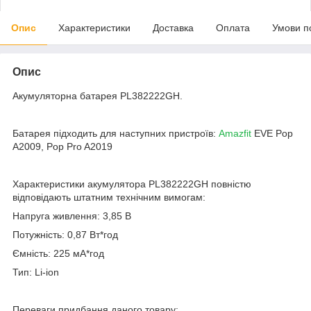
Опис
Характеристики
Доставка
Оплата
Умови п
Опис
Акумуляторна батарея PL382222GH.
Батарея підходить для наступних пристроїв:
Amazfit
EVE Pop
A2009, Pop Pro A2019
Характеристики акумулятора PL382222GH повністю
відповідають штатним технічним вимогам:
Напруга живлення: 3,85 B
Потужність: 0,87 Вт*год
Ємність: 225 мА*год
Тип: Li-ion
Переваги придбання даного товару: