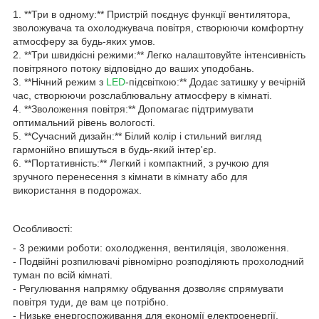
1. **Три в одному:** Пристрій поєднує функції вентилятора,
зволожувача та охолоджувача повітря, створюючи комфортну
атмосферу за будь-яких умов.
2. **Три швидкісні режими:** Легко налаштовуйте інтенсивність
повітряного потоку відповідно до ваших уподобань.
3. **Нічний режим з
LED
-підсвіткою:** Додає затишку у вечірній
час, створюючи розслаблювальну атмосферу в кімнаті.
4. **Зволоження повітря:** Допомагає підтримувати
оптимальний рівень вологості.
5. **Сучасний дизайн:** Білий колір і стильний вигляд
гармонійно впишуться в будь-який інтер'єр.
6. **Портативність:** Легкий і компактний, з ручкою для
зручного перенесення з кімнати в кімнату або для
використання в подорожах.
Особливості:
- 3 режими роботи: охолодження, вентиляція, зволоження.
- Подвійні розпилювачі рівномірно розподіляють прохолодний
туман по всій кімнаті.
- Регулювання напрямку обдування дозволяє спрямувати
повітря туди, де вам це потрібно.
- Низьке енергоспоживання для економії електроенергії.