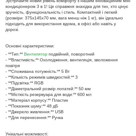
Зустрічайте новий рівень комфорту з нашим інноваційним міні
кондиціонером 3 в 1! Це справжня знахідка для тих, хто цінує
зручність, функціональність і стиль. Компактний і легкий
(розміри: 375x145х70 мм, вага менш ніж 1 кг), він ідеально
підходить для використання вдома, в офісі або навіть у
дорозі.
Основні характеристики:
- **Тип:**
Вентилятор
подвійний, поворотний
- **Властивість:** Охолодження, вентиляція, зволоження
повітря
- **Споживана потужність:** 5 Вт
- **Кількість режимів швидкостей:** 3
- **Підсвітка:** RGB
- **Діаметральний розмір лопатей:** 50 мм
- **Місткість резервуара для води:** 600 мл
- **Матеріал корпусу:** Пластик
- **Показник шуму:** 48 дБ
- **Джерело живлення:** USB
- **Для перенесення:** Ручка
Унікальні можливості: