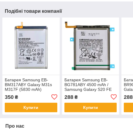
Подібні товари компанії
Батарея Samsung EB-
Батарея Samsung EB-
Бата
BM317ABY Galaxy M31s
BG781ABY 4500 mAh /
BR9
M317F (5830 mAh)
Samsung Galaxy S20 FE
Gala
[Original PRC]
G780F, A52 5G, A52s 5G
R900
350
288
288
₴
₴
Купити
Купити
Про нас