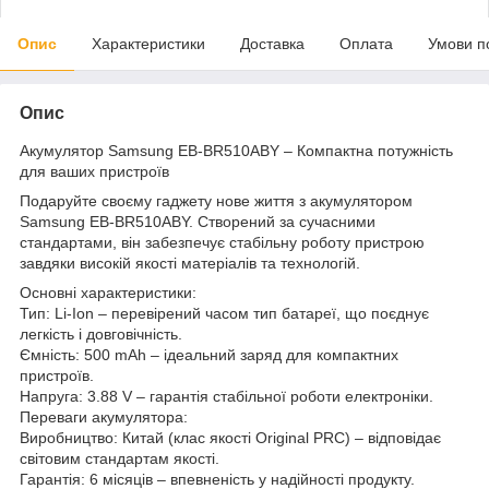
Опис
Характеристики
Доставка
Оплата
Умови п
Опис
Акумулятор Samsung EB-BR510ABY – Компактна потужність
для ваших пристроїв
Подаруйте своєму гаджету нове життя з акумулятором
Samsung EB-BR510ABY. Створений за сучасними
стандартами, він забезпечує стабільну роботу пристрою
завдяки високій якості матеріалів та технологій.
Основні характеристики:
Тип: Li-Ion – перевірений часом тип батареї, що поєднує
легкість і довговічність.
Ємність: 500 mAh – ідеальний заряд для компактних
пристроїв.
Напруга: 3.88 V – гарантія стабільної роботи електроніки.
Переваги акумулятора:
Виробництво: Китай (клас якості Original PRC) – відповідає
світовим стандартам якості.
Гарантія: 6 місяців – впевненість у надійності продукту.